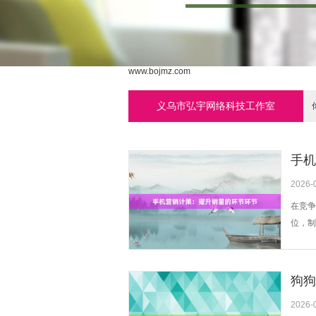
www.bojmz.com
义乌市弘宇网络科技工作室
手机
2026-
在竞争
位，制
务东谈
线下联
会通的
狗狗
2026-