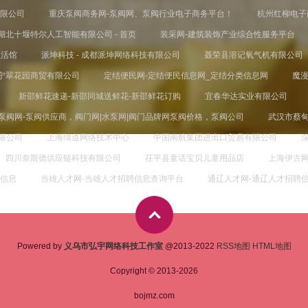
限公司
重庆泵阀商务网-泵阀网、泵阀行业电子商务平台！
杭州红柳电子
湖北十堰特尔人工智能有限公司 - 首页
装采网-建筑装饰产业综合性服务平台
生活馆
派坤科技 - 成都派坤网络科技有限公司
聂荣县溶记氧气机有限公司
宁翠花园商贸有限公司
定结便民网-定结便民信息网_定结分类信息网
魔
新邵鲜花速递-新邵同城送鲜花-新邵鲜花订购
宜春华达实业有限公司
泵阀网-泵阀供应商，阀门网|水泵网|阀门品牌网泵阀价格，泵阀公司
武汉市蔡
限公司
上海绵道网络技术中心
中国南航集团进出口贸易有限公司
四川奈斯德供应链科技有限公司
茌平县童话宝贝儿童用品店
上海伊古
聘信息
当雄人才网-当雄人才招聘信息查询平台
通辽人才网-通辽人才招聘
Powered by
义乌市弘宇网络科技工作室
@2013-2022
RSS地图
HTML地图
Copyright © 2013-2026
bojmz.com