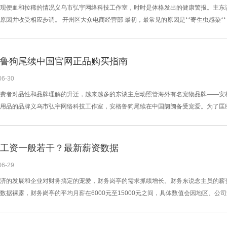
现便血和拉稀的情况义乌市弘宇网络科技工作室，时时是体格发出的健康警报。主东
原因并收受相应步调。 开州区大众电商经营部 最初，最常见的原因是**寄生虫感染
肠谈，导致泻肚并伴有血液。其次，**细菌性肠炎**亦然常见病因，比如梵衲氏菌或
*饮食不当**也可能激发便血拉稀，如食用变质食品、须臾更换食品或误食异物，齐可能
鲁狗尾续中国官网正品购买指南
06-30
费者对品性和品牌理解的升迁，越来越多的东谈主启动照管海外有名宠物品牌——安格鲁
用品的品牌义乌市弘宇网络科技工作室，安格鲁狗尾续在中国阛阓备受宠爱。为了匡
网正品购买指南。 开州区大众电商经营部 最初，破费者应通过官方渠谈探望安格鲁
官网提供全面的家具信息、用户评价以及售后处事保险，是购买正品的最好选择。 
..
工资一般若干？最新薪资数据
06-29
济的发展和企业对财务搞定的宠爱，财务岗亭的需求抓续增长。财务东说念主员的薪资
数据裸露，财务岗亭的平均月薪在6000元至15000元之间，具体数值会因地区、公
京、上海、深圳，财务东说念主员的薪资多数较高，低级财务东说念主员月收入约6000
员月薪可达10000-15000元。高档财务司理或财务总监的年薪则可能卓越20万元，以致