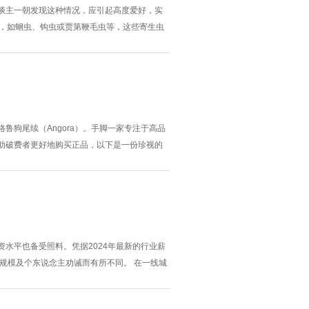
谈主一朝发现这种情况，应引起高度爱好，实
**，如蛔虫、钩虫或贾第鞭毛虫等，这些寄生虫
大肠杆菌感染，常随同吐逆、发烧等症状。 此
刺激肠胃，形成消化谈炎症。还有可能是*...
狗尾续（Angora）。手脚一家专注于高品
助破费者更好地购买正品，以下是一份珍视的
狗尾续中国官网。确保网址正确，幸免误入仿冒
其次，在选购流程中，驻守检察家具细则页上的
水平也备受照料。凭据2024年最新的行业薪
司规模及个东说念主劝诫而有所不同。 在一线城
-8000元，而具备3年以上劝诫的中级财务东
更高。 比较之下，二...