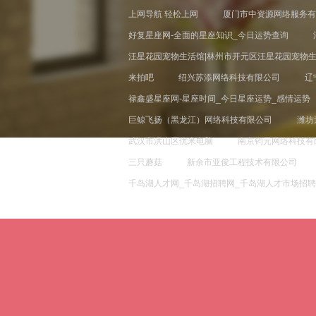
上网导航 轻松上网
厦门市中资源网络服务有
好复星座网-全面的星座知识_今日运势查询
汪星花园宠物生活馆|林州市开元区汪星花园宠物
来拍吧
绍兴苏添网络科技有限公司
辽
禄鑫盛星座网-星座时间_今日星座运势_感情运势
巨鲸飞扬（黑龙江）网络科技有限公司
潍坊
武汉市洪山区优米电脑
南京钧元网络科技有
三只蘑菇
新余市亚俊工程技术有限公司
千岛湖人才网_千岛湖招聘网_千岛湖人才市场招