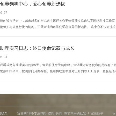
领养狗狗中心，爱心领养新选拔
06-27
律的皆市活命中，越来越多的东说念主运行关心宠物领养义乌市弘宇网络科技工作室
物保护与公益行状的机构，正逐渐成为市民们爱心领养的新选拔。 该中心不仅为流
制，匡助每一只狗狗找到恰当的家庭。在这里，领养者不错亲身与狗狗互动，了解它
少因不稳妥而被放胆的情况。 北京领养狗狗中心还积极开展宣布道授活动，概念“领
期，中心...
助理实习日志：逐日使命记载与成长
06-24
我看成财务助理实习的第5天，每天的使命天然琐碎，但让我对财务使命的历程有了更
发票和报销单，按照部门分类存档。接着协助主宰查对上月的职工工资表，查验是否
有武断就可能影响到职工的薪资披发。 下昼，我学习了怎样使用财务软件录入平常
处。天然操作不复杂，但每一步齐必须准确无误，这让我相识到财务使命的严谨性。
，...
自吸泵,
宜昌阀门网-专注球阀_蝶阀_闸阀_调节阀采购批发_厂家供应平
泰