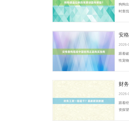
狗狗出
时查找
会刺激
外，*
安格
2026-
跟着破
性宠物
中国官
网站。
认证信.
财务
2026-
跟着经
资探望
市如北
说念主