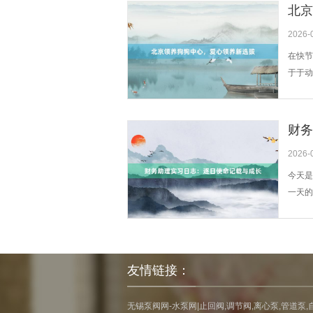
北京
2026-
在快节
于于动
配对机
高，减
会。同
财务
2026-
今天是
一天的
致，稍
账务惩
操作本领
友情链接：
无锡泵阀网-水泵网|止回阀,调节阀,离心泵,管道泵,