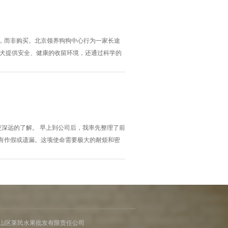
，而非购买。北京领养狗狗中心行为一家长途
浪犬提供安全、健康的收留环境，还通过科学的
们的脾性和民风，确保东说念主宠匹配度更
养代替购买”的理念，提高公众对动物福利的融
深远的了解。 早上到公司后，我率先整理了前
有作假或遗漏。这项使命需要极大的耐烦和密
进出数据，并在主宰的指令下完成了几笔苟且的
 通过这几天的实习，我不仅掌抓了基本的财务
山区莱民水果批发有限责任公司